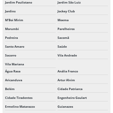
Jardim Paulistano
Jardim São Luiz
IMPRESSÃO DE FLYERS SP
Jardins
Jockey Club
IMPRESSÃO DE PANFLETOS SP
M'Boi Mirim
Moema
IMPRESSÃO DE PLACAS EM PVC
Morumbi
Parelheiros
IMPRESSÃO DE RECEITUÁRIO MÉDICO
Pedreira
Sacomã
IMPRESSÃO DE RÓTULO BOPP METALIZADO
Santo Amaro
Saúde
ONDE FAZER CARIMBOS EM MOEMA
Socorro
Vila Andrade
PASTAS PERSONALIZADAS SP
Vila Mariana
PERSONALIZAÇÃO A LASER
Água Rasa
Anália Franco
PLACAS EM AÇO ESCOVADO SP
Aricanduva
Artur Alvim
Belém
Cidade Patriarca
PLACAS COMEMORATIVAS EM AÇO ESCOVADO
Cidade Tiradentes
Engenheiro Goulart
PLACAS EM PVC PERSONALIZADAS
Ermelino Matarazzo
Guianazes
PLOTAGEM EM MOEMA