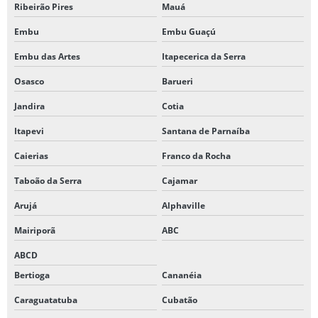
Ribeirão Pires
Mauá
RÓTULO METALIZADO PARA GARRAFAS DE CERVEJA
Embu
Embu Guaçú
RÓTULO METALIZADO PARA GARRAFAS DE VINHO
Embu das Artes
Itapecerica da Serra
RÓTULO METALIZADO DE PRODUTO
Osasco
Barueri
RÓTULO METALIZADO PARA PRODUTOS COSMÉTICOS
Jandira
Cotia
RÓTULO METALIZADO PARA PRODUTOS INDUSTRIAIS
Itapevi
Santana de Parnaíba
RÓTULO METALIZADO PARA PRODUTOS DE LIMPEZA
Caierias
Franco da Rocha
Taboão da Serra
Cajamar
RÓTULOS ADESIVOS PARA COSMÉTICOS
Arujá
Alphaville
RÓTULOS ADESIVOS TRANSPARENTE COM TINTA BRANCA
Mairiporã
ABC
RÓTULOS BOPP METALIZADOS
ABCD
RÓTULOS METALIZADOS
Bertioga
Cananéia
RÓTULOS METALIZADOS PARA BEBIDAS ALCOÓLICAS
Caraguatatuba
Cubatão
RÓTULOS METALIZADOS PARA PRODUTOS ARTESANAIS