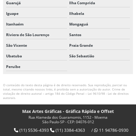
Guarujá
Ilha Comprida
RÓTULOS VINIL METALIZADO COM TINTA BRANCA
Iguape
Ilhabela
SERVIÇO DE GRAVAÇÃO A LASER EM ACRÍLICO
Itanhaém
Mongaguá
SERVIÇO DE GRAVAÇÃO LASER MADEIRA
Riviera de São Lourenço
Santos
São Vicente
Praia Grande
SERVIÇO DE PERSONALIZAÇÃO A LASER
Ubatuba
São Sebastião
SERVIÇO DE PLOTAGEM
Peruíbe
O conteúdo do texto desta página é de direito reservado. Sua reprodução, parcial ou
total, mesmo citando nossos links, é proibida sem a autorização do autor. Crime de
violação de direito autoral – artigo 184 do Código Penal –
Lei 9610/98 - Lei de direitos
autorais
.
Max Artes Gráficas - Gráfica Rápida e Offset
Rua Alameda dos Guaramomis, 1152 - Moema
São Paulo-SP - CEP: 04076-012
(11) 5536-4393
(11) 3384-4363
/
11 94786-0930