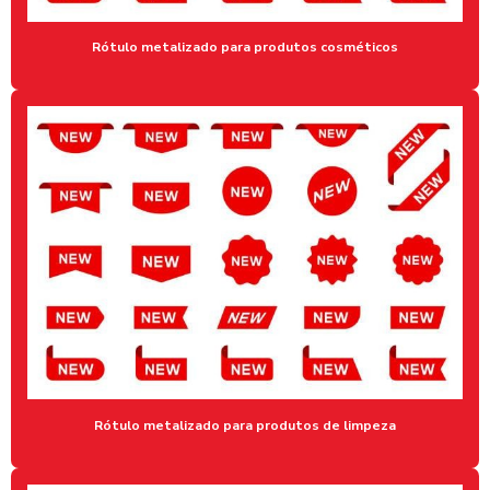
ADESIVOS PARA IDENTIFICAÇÃO DE MEDICAMENTOS
ADESIVOS DE MARCA PARA PRODUTOS DE BELEZA
Rótulo metalizado para produtos cosméticos
ADESIVOS METALIZADOS
ADESIVOS PERSONALIZADOS PARA FRASCOS DE COSMÉTICOS
ADESIVOS PROMOCIONAIS
ADESIVOS PARA RÓTULOS METALIZADOS
ADESIVOS COM TINTA BRANCA NA GRÁFICA
BANNER EM MOEMA
BANNER PROMOCIONAL
BANNER PARA PROPAGANDA
BOPP METALIZADO ADESIVO
Rótulo metalizado para produtos de limpeza
BRINDES COM GRAVAÇÃO PERSONALIZADA