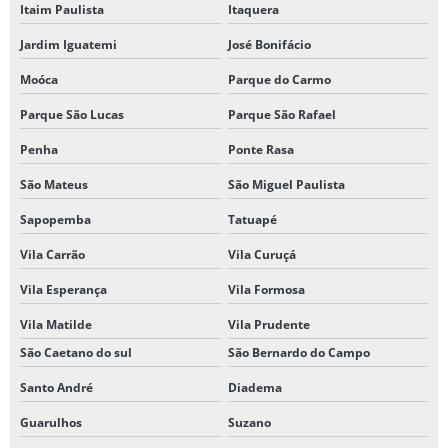
Itaim Paulista
Itaquera
RÓTULO ADESIVO IMPERMEÁVEL BOPP
Jardim Iguatemi
José Bonifácio
RÓTULO ADESIVO METALIZADO
Moóca
Parque do Carmo
RÓTULO BOBINA BOPP TRANSPARENTE
Parque São Lucas
Parque São Rafael
RÓTULO BRILHANTE METALIZADO
Penha
Ponte Rasa
RÓTULO METALIZADO PARA ALIMENTOS GOURMET
São Mateus
São Miguel Paulista
RÓTULO METALIZADO PARA ALIMENTOS ORGÂNICOS
Sapopemba
Tatuapé
RÓTULO METALIZADO EM ALTA QUALIDADE
Vila Carrão
Vila Curuçá
RÓTULO METALIZADO PARA CHOCOLATES
Vila Esperança
Vila Formosa
Vila Matilde
Vila Prudente
RÓTULO METALIZADO EM CORES VIBRANTES
São Caetano do sul
São Bernardo do Campo
RÓTULO METALIZADO PARA COSMÉTICOS
Santo André
Diadema
RÓTULO METALIZADO PARA EVENTOS ESPECIAIS
Guarulhos
Suzano
RÓTULO METALIZADO PARA GARRAFAS DE ÁGUA