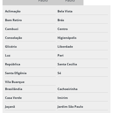
Paulo
Paulo
GRAFICA DE CANECAS PERSONALIZADAS
Aclimação
Bela Vista
GRAFICA DE CARIMBOS
Bom Retiro
Brás
GRAFICA DE CARTÃO DE VISITA
Cambuci
Centro
GRAFICA CARTAO DE VISITA MOEMA
Consolação
Higienópolis
GRAFICA PARA ENCADERNAÇÃO DE TCC
Glicério
Liberdade
GRAFICA IMPRESSÃO DE APOSTILAS
Luz
Pari
República
Santa Cecília
GRAFICA IMPRESSÃO DE FAIXA
Santa Efigênia
Sé
GRAFICA PARA IMPRESSÃO DE FLYERS
Vila Buarque
GRAFICA PARA IMPRESSÃO DE PANFLETOS
Brasilândia
Cachoeirinha
GRAFICA PAPEL TIMBRADO SP
Casa Verde
Imirim
GRÁFICA DE PERSONALIZAÇÃO A LASER
Jaçanã
Jardim São Paulo
GRÁFICA PERTO DE MIM