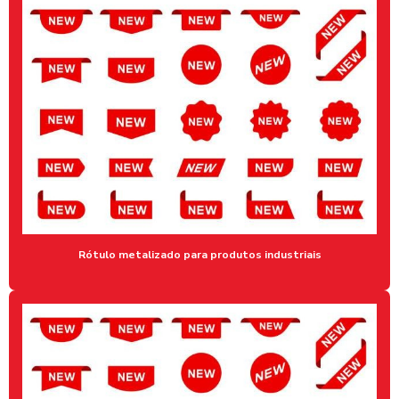
BRINDES A LASER PARA EMPRESAS
BRINDES PERSONALIZADOS A LASER
CANECAS PERSONALIZADAS EM MOEMA
CANECAS PERSONALIZADAS ONDE FAZER
CANETAS GRAVADAS A LASER
CARTÃO DE VISITA 24 HORAS SP
CHAVEIRO GRAVADO A LASER
CHAVEIRO DE INOX PERSONALIZADO
Rótulo metalizado para produtos industriais
COMPRAR ADESIVOS METALIZADOS ONLINE
COMPRAR RÓTULOS METALIZADOS
COMUNICAÇÃO VISUAL ZONA SUL SP
CORTE ACRÍLICO PERSONALIZADO