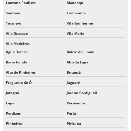
Lauzane Paulista
Mandaqui
GRAFICA DE PLOTAGEM
Santana
Tremembé
GRAFICA PLOTAGEM SP
Tucuruvi
Vila Guilherme
GRAFICA QUE FAZ APOSTILA
Vila Gustavo
Vila Maria
GRAFICA QUE FAZ BANNER
Vila Medeiros
Água Branca
Bairro do Limão
GRAFICA QUE FAZ FAIXA
Barra Funda
Alto da Lapa
GRAFICA QUE FAZ RECEITUÁRIO
Alto de Pinheiros
Butantã
GRAFICA RAPIDA DE CARIMBOS
Freguesia do Ó
Jaguaré
GRAFICA RAPIDA EM MOEMA SP
Jaraguá
Jardim Bonfiglioli
GRÁFICA PARA RÓTULOS METALIZADOS
Lapa
Pacaembú
GRAFICAS RAPIDAS EM SP
Perdizes
Perús
GRAVAÇÃO EM ACRÍLICO
Pinheiros
Pirituba