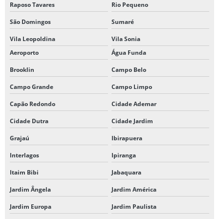
GRAVAÇÃO A LASER EM ACRÍLICO
Raposo Tavares
Rio Pequeno
GRAVAÇÃO A LASER EM CANETAS
São Domingos
Sumaré
Vila Leopoldina
Vila Sonia
GRAVAÇÃO A LASER PARA EMPRESAS
Aeroporto
Água Funda
GRAVAÇÃO A LASER EM FACAS
Brooklin
Campo Belo
GRAVAÇÃO A LASER EM GARRAFAS
Campo Grande
Campo Limpo
GRAVAÇÃO A LASER EM MADEIRA
Capão Redondo
Cidade Ademar
GRAVAÇÃO A LASER PARA PRESENTES PERSONALIZADOS
Cidade Dutra
Cidade Jardim
GRAVAÇÃO A LASER EM SQUEEZE
Grajaú
Ibirapuera
GRAVAÇÃO EM MADEIRA A LASER
Interlagos
Ipiranga
IMPRESSÃO DE APOSTILAS
Itaim Bibi
Jabaquara
IMPRESSÃO DE APOSTILAS SP
Jardim Ângela
Jardim América
Jardim Europa
Jardim Paulista
IMPRESSÃO DE FAIXAS