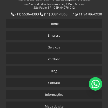
Rua Alameda dos Guaramomis, 1152 - Moema
ENCADERNAÇÃO DE APOSTILAS: DICAS ESSENCIAIS PARA
São Paulo-SP - CEP: 04076-012
MELHORAR A ORGANIZAÇÃO DOS SEUS MATERIAIS DE
(11) 5536-4393
(11) 3384-4363
/
11 94786-0930
ESTUDO
Home
ENCADERNAÇÃO DE APOSTILAS: TÉCNICAS ESSENCIAIS
PARA CRIAR MATERIAIS DE ESTUDO DURÁVEIS E
Empresa
EFICAZES
ENCADERNAÇÃO DE APOSTILAS: TÉCNICAS ESSENCIAIS
Serviços
PARA CRIAR MATERIAIS DIDÁTICOS DE QUALIDADE
Portfólio
ENTENDA COMO O ADESIVO COM IMPRESSÃO EM
BRANCO PODE TRANSFORMAR SUAS ESTRATÉGIAS DE
COMUNICAÇÃO VISUAL
Blog
ESTRATÉGIAS EFICAZES COM ADESIVOS
Contato
PROMOCIONAIS PARA AMPLIAR A VISIBILIDADE DA
SUA MARCA E FIDELIZAR CLIENTES
Informações
ETIQUETAS METALIZADAS PERSONALIZADAS: COMO
VALORIZAR E DESTACAR SEUS PRODUTOS COM
Mapa do site