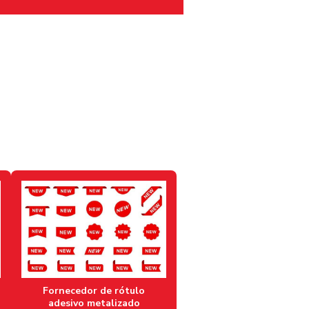
ADESIVOS PARA FRASCOS DE
COSMÉTICOS
ADESIVOS PARA FRASCOS DE
PRODUTOS DE BELEZA
ADESIVOS PARA IDENTIFICAÇÃO
DE MEDICAMENTOS
ADESIVOS DE MARCA PARA
PRODUTOS DE BELEZA
ADESIVOS METALIZADOS
ADESIVOS PERSONALIZADOS
PARA FRASCOS DE COSMÉTICOS
ADESIVOS PROMOCIONAIS
Fornecedor de rótulo
ADESIVOS PARA RÓTULOS
adesivo metalizado