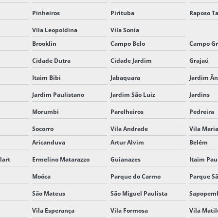
Pinheiros
Pirituba
Raposo Ta
Vila Leopoldina
Vila Sonia
Brooklin
Campo Belo
Campo Gr
Cidade Dutra
Cidade Jardim
Grajaú
Itaim Bibi
Jabaquara
Jardim Ân
Jardim Paulistano
Jardim São Luiz
Jardins
Morumbi
Parelheiros
Pedreira
Socorro
Vila Andrade
Vila Mari
Aricanduva
Artur Alvim
Belém
lart
Ermelino Matarazzo
Guianazes
Itaim Pau
Moóca
Parque do Carmo
Parque Sã
São Mateus
São Miguel Paulista
Sapopem
Vila Esperança
Vila Formosa
Vila Mati