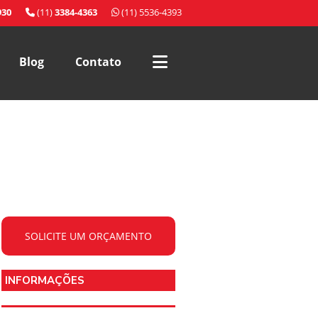
930
(11)
3384-4363
(11) 5536-4393
Blog
Contato
SOLICITE UM ORÇAMENTO
INFORMAÇÕES