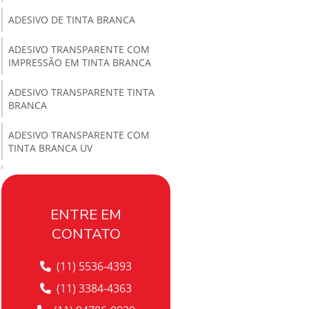
ADESIVO DE TINTA BRANCA
ADESIVO TRANSPARENTE COM
IMPRESSÃO EM TINTA BRANCA
ADESIVO TRANSPARENTE TINTA
BRANCA
ADESIVO TRANSPARENTE COM
TINTA BRANCA UV
ADESIVO VERNIZ PARA
EMBALAGEM
ENTRE EM
ADESIVO COM VERNIZ
CONTATO
LOCALIZADO
ADESIVO VERNIZ LOCALIZADO EM
(11) 5536-4393
ALTA DEFINIÇÃO
(11) 3384-4363
ADESIVO VERNIZ LOCALIZADO