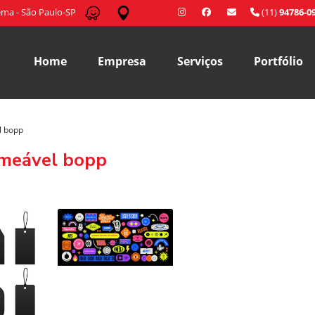
ma - São Paulo-SP
(11)
94786-0
Home
Empresa
Serviços
Portfólio
l bopp
rmeável bopp