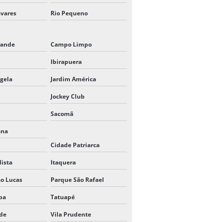
CANECAS PERSONALIZADAS EM
vares
Rio Pequeno
MOEMA
CANECAS PERSONALIZADAS
ande
Campo Limpo
ONDE FAZER
Ibirapuera
CANETAS GRAVADAS A LASER
gela
Jardim América
CARTÃO DE VISITA 24 HORAS SP
Jockey Club
CHAVEIRO GRAVADO A LASER
Sacomã
ana
CHAVEIRO DE INOX
PERSONALIZADO
Cidade Patriarca
lista
Itaquera
COMPRAR ADESIVOS
METALIZADOS ONLINE
o Lucas
Parque São Rafael
COMPRAR RÓTULOS
ba
Tatuapé
METALIZADOS
lde
Vila Prudente