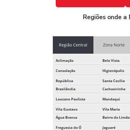
Regiões onde a 
Região Central
Zona Norte
Aclimação
Bela Vista
Consolação
Higienópolis
República
Santa Cecília
Brasilândia
Cachoeirinha
Lauzane Paulista
Mandaqui
Vila Gustavo
Vila Maria
Água Branca
Bairro do Limão
Freguesia do Ó
Jaguaré