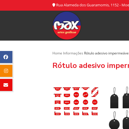
Rua Alameda dos Guaramomis, 1152 - Moe
Home
Informações
Rótulo adesivo impermeáve
Rótulo adesivo impe