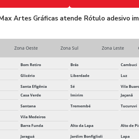
Max Artes Gráficas atende Rótulo adesivo i
Zona Oeste
Zona Sul
Zona Leste
Bom Retiro
Brás
Cambuci
Glicério
Liberdade
Luz
Santa Efigênia
Sé
Vila Buar
Casa Verde
Imirim
Jaçanã
Santana
Tremembé
Tucuruvi
Vila Medeiros
Barra Funda
Alto da Lapa
Alto de P
Jaraguá
Jardim Bonfiglioli
Lapa