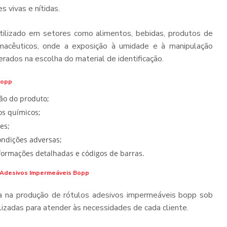
 vivas e nítidas.
tilizado em setores como alimentos, bebidas, produtos de
rmacêuticos, onde a exposição à umidade e à manipulação
rados na escolha do material de identificação.
bopp
ção do produto;
tos químicos;
es;
ondições adversas;
nformações detalhadas e códigos de barras.
s Adesivos Impermeáveis Bopp
da na produção de rótulos adesivos impermeáveis bopp sob
izadas para atender às necessidades de cada cliente.