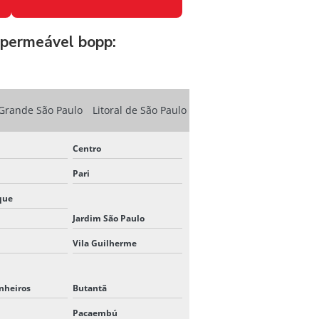
METALIZADOS
ADESIVOS COM TINTA BRANCA
mpermeável bopp:
NA GRÁFICA
BANNER EM MOEMA
BANNER PROMOCIONAL
Grande São Paulo
Litoral de São Paulo
BANNER PARA PROPAGANDA
Centro
BOPP METALIZADO ADESIVO
Pari
BRINDES COM GRAVAÇÃO
que
PERSONALIZADA
Jardim São Paulo
BRINDES A LASER PARA
Vila Guilherme
EMPRESAS
BRINDES PERSONALIZADOS A
inheiros
Butantã
LASER
Pacaembú